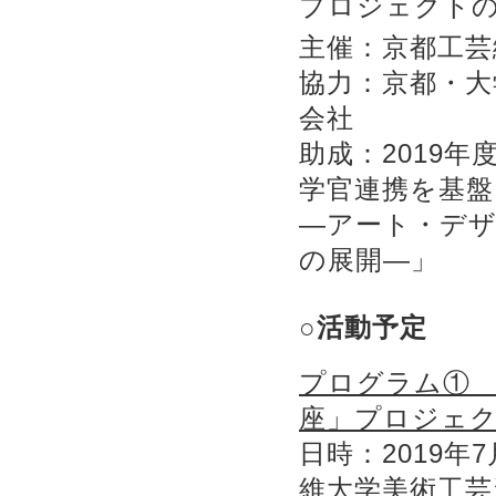
プロジェクト
主催：京都工芸
協力：京都・
会社
助成：2019
学官連携を基
―アート・デ
の展開―」
○活動予定
プログラム①
座」プロジェ
日時：2019年
維大学美術工芸