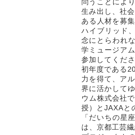
問うことによ
生み出し、社
ある人材を募
ハイブリッド
念にとらわれ
学ミュージア
参加してくだ
初年度である2
力を得て、ア
界に活かして
ウム株式会社で
授）とJAXA
「だいちの星
は、京都工芸