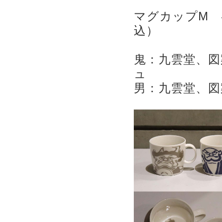
マグカップM 各
込）
鬼：九雲堂、図案
ュ
男：九雲堂、図案