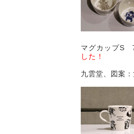
マグカップS 
した！
九雲堂、図案：浅