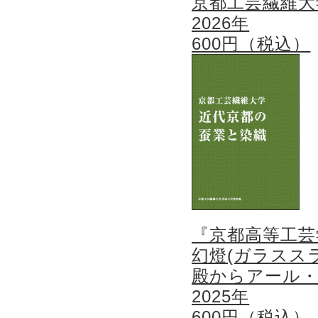
京都工芸繊維大
2026年
600円（税込）
『京都高等工芸
幻燈(ガラスス
殿からアール
2025年
600円（税込）