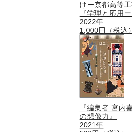
けー京都高等工
『学理と応用ー
2022年
1,000円（税込
『編集者 宮内
の想像力』
2021年