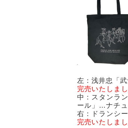
左：浅井忠「武
完売いたしま
中：スタンラン
ール」…ナチ
右：ドランシー
完売いたしま